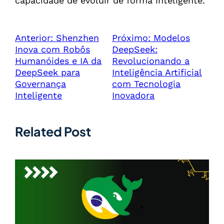
capacidade de evoluir de forma inteligente.
Anterior:
Shenzhen
Próximo:
Modelos
Inova com Robôs
DeepSeek:
Humanóides e IA da
Revolucionando a
DeepSeek para
Inteligência Artificial
Governança
com Tecnologia
Inteligente
Inovadora
Related Post