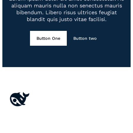
aliquam mauris nulla non senectus mauris
bibendum. Libero risus ultrices feugiat
blandit quis justo vitae facilisi.
Button One
Button two
DeepSeekGratuito.com – IA gratuita e acessível,
sem login ou registro. Obtenha respostas
instantâneas, crie conteúdos e explore o poder do